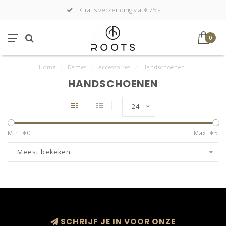
Gratis verzending v.a. € 75,-
0
Home
/
Dames
/
Accessoires
/
Handschoenen
HANDSCHOENEN
24
Min: €
0
Max: €
5
Meest bekeken
SCHRIJF JE IN VOOR ONZE