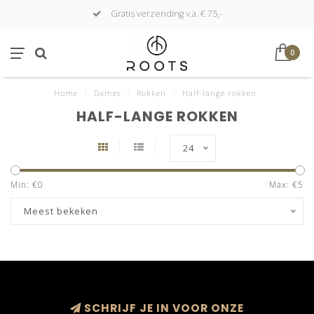
Gratis verzending v.a. € 75,-
0
Home
/
Dames
/
Rokken
/
Half-lange rokken
HALF-LANGE ROKKEN
24
Min: €
0
Max: €
5
Meest bekeken
SCHRIJF JE IN VOOR ONZE