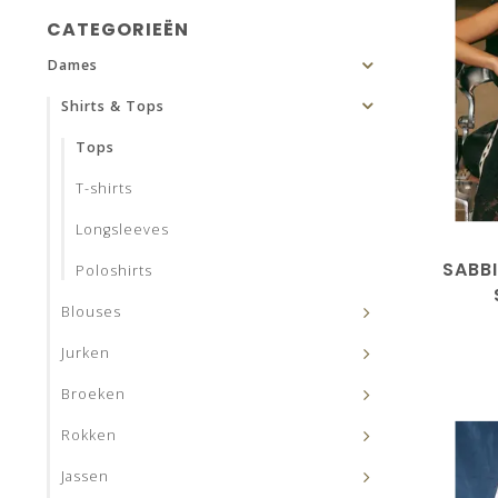
CATEGORIEËN
Dames
Shirts & Tops
Tops
T-shirts
Longsleeves
SABBI
Poloshirts
Blouses
Jurken
Broeken
Rokken
Jassen