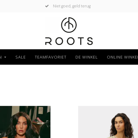
Tot 30 dagen kan jouw bestelling retour
N
SALE
TEAMFAVORIET
DE WINKEL
ONLINE WINKE