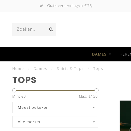
Niet goed, geld terug
DAMES
HERE
Home
/
Dames
/
Shirts & Tops
/
Tops
TOPS
Min: €
0
Max: €
150
Meest bekeken
Alle merken