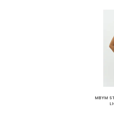
MBYM ST
L