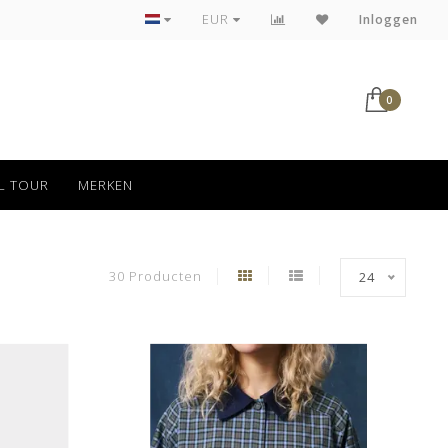
Veilig betalen via iDeal
EUR
Inloggen
0
L TOUR
MERKEN
30 Producten
24