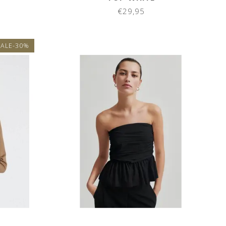
€29,95
SALE-30%