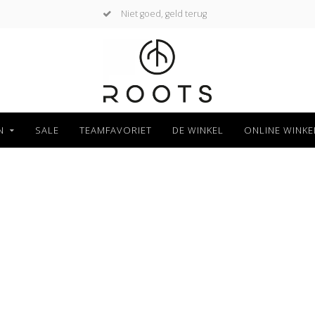
Niet goed, geld terug
N
SALE
TEAMFAVORIET
DE WINKEL
ONLINE WINKE