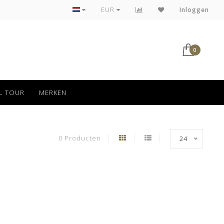
Tot 30 dagen kan jouw bestelling retour
EUR
Inloggen
0
L TOUR
MERKEN
0 Producten
24