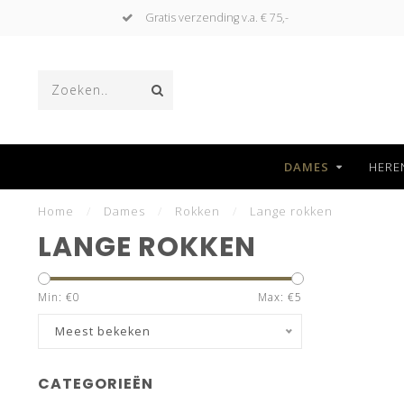
Gratis verzending v.a. € 75,-
DAMES
HERE
Home
/
Dames
/
Rokken
/
Lange rokken
LANGE ROKKEN
Min: €
0
Max: €
5
Meest bekeken
CATEGORIEËN