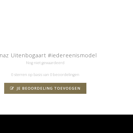
naz Uitenbogaart #iedereenismodel
Nog niet gewaardeerd
0 sterren op basis van 0 beoordelingen
JE BEOORDELING TOEVOEGEN