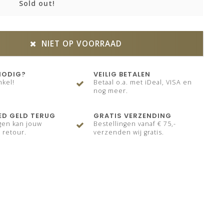
Sold out!
NIET OP VOORRAAD
NODIG?
VEILIG BETALEN
nkel!
Betaal o.a. met iDeal, VISA en
nog meer.
ED GELD TERUG
GRATIS VERZENDING
gen kan jouw
Bestellingen vanaf € 75,-
 retour.
verzenden wij gratis.