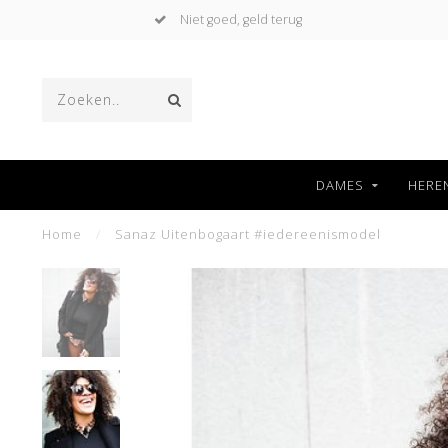
Niet goed, geld terug
DAMES
HERE
Home
/
Sanaz Uitenbogaart #iedereenismodel