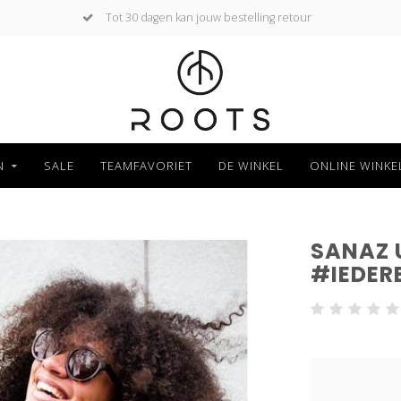
Tot 30 dagen kan jouw bestelling retour
N
SALE
TEAMFAVORIET
DE WINKEL
ONLINE WINKE
SANAZ 
#IEDER