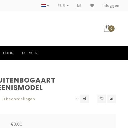
Veilig betalen via iDeal
EUR
Inloggen
0
L TOUR
MERKEN
UITENBOGAART
EENISMODEL
0 beoordelingen
€0,00