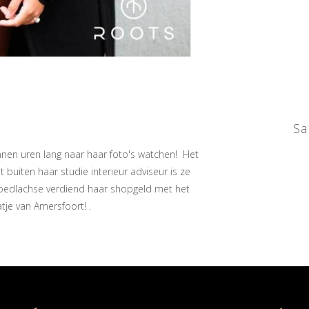
Sa
nnen uren lang naar haar foto's watchen! Het
t buiten haar studie interieur adviseur is ze
goedlachse verdiend haar shopgeld met het
tje van Amersfoort! .