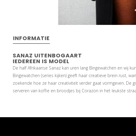
INFORMATIE
SANAZ UITENBOGAART
IEDEREEN IS MODEL
De half Afrikaanse Sanaz kan uren lang Bingewatchen en wij ku
Bingewatchen (series kijken) geeft haar creatieve brein rust, wan
zoekende hoe ze haar creativiteit verder gaat vormgeven. De 
serveren van koffie en broodjes bij Corazon in het leukste straa