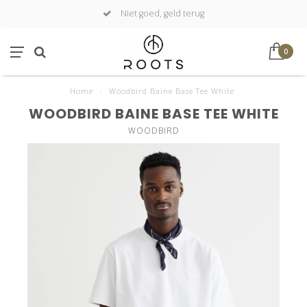
Niet goed, geld terug
0
Home
/
Woodbird Baine Base Tee White
WOODBIRD BAINE BASE TEE WHITE
WOODBIRD