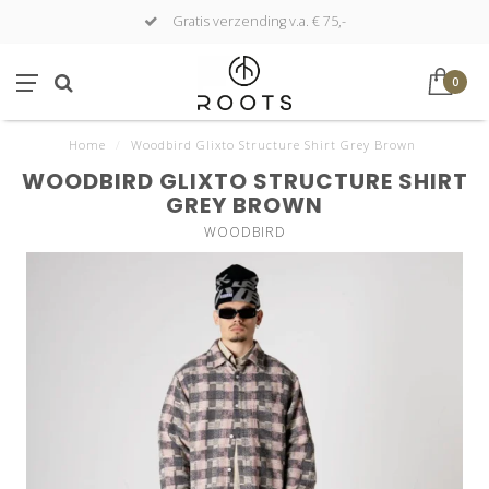
Gratis verzending v.a. € 75,-
0
Home
/
Woodbird Glixto Structure Shirt Grey Brown
WOODBIRD GLIXTO STRUCTURE SHIRT
GREY BROWN
WOODBIRD