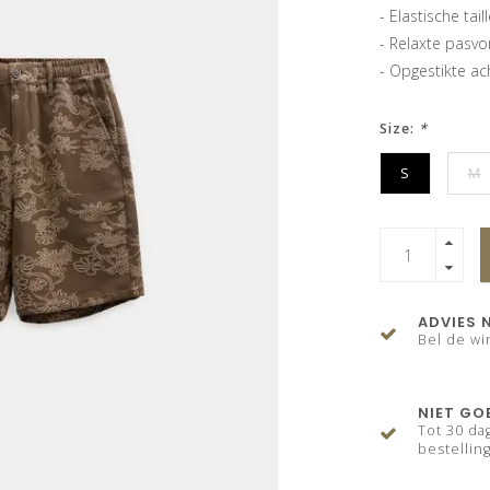
- Elastische tai
- Relaxte pasvo
- Opgestikte a
Size:
*
S
M
ADVIES 
Bel de wi
NIET GO
Tot 30 da
bestelling