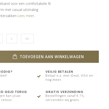
lleband voor een comfortabele fit
rm met casual uitstraling
chterzakken
Lees meer..
L
XL
TOEVOEGEN AAN WINKELWAGEN
NODIG?
VEILIG BETALEN
nkel!
Betaal o.a. met iDeal, VISA en
nog meer.
ED GELD TERUG
GRATIS VERZENDING
gen kan jouw
Bestellingen vanaf € 75,-
 retour.
verzenden wij gratis.