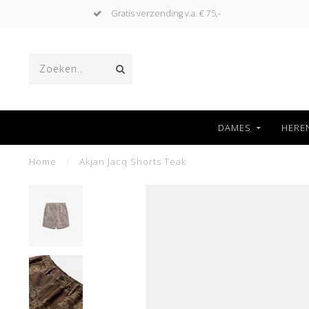
Gratis verzending v.a. € 75,-
DAMES
HERE
Home
/
Akjan Jacq Shorts Teak