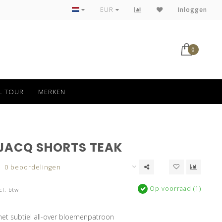
Tot 30 dagen kan jouw bestelling retour
EUR
Inloggen
0
L TOUR
MERKEN
JACQ SHORTS TEAK
0 beoordelingen
Op voorraad (1)
cl. btw
met subtiel all-over bloemenpatroon