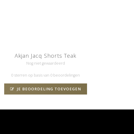
Akjan Jacq Shorts Teak
Nog niet gewaardeerd
0 sterren op basis van 0 beoordelingen
JE BEOORDELING TOEVOEGEN