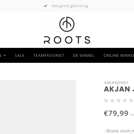
Niet goed, geld terug
N
SALE
TEAMFAVORIET
DE WINKEL
ONLINE WINKE
ANERKJENDT
AKJAN 
€79,99
In
- Bruine short 