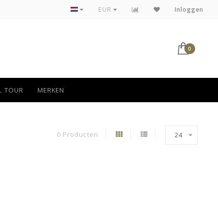
Tot 30 dagen kan jouw bestelling retour
EUR
Inloggen
0
L TOUR
MERKEN
0 Producten
24