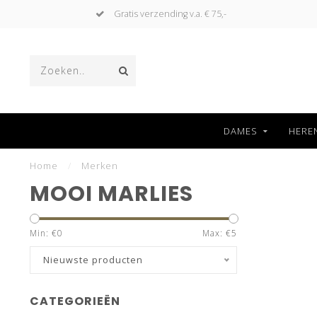
Gratis verzending v.a. € 75,-
DAMES
HERE
Home
/
Merken
MOOI MARLIES
Min: €
0
Max: €
5
Nieuwste producten
CATEGORIEËN