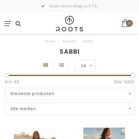
Gratis verzending v.a. € 75,-
0
Home
/
Merken
/
Sabbi
SABBI
24
Min: €
0
Max: €
200
Nieuwste producten
Alle merken