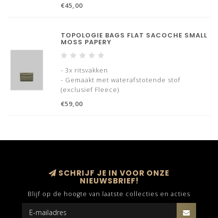
bij zware ladingen
€45,00
- Snelontgrendeling zware sluiting
TOPOLOGIE BAGS FLAT SACOCHE SMALL
MOSS PAPERY
- 3x ritsvakken
- Gemaakt met waterafstotende stof
(exclusief Fleece)
€59,00
SCHRIJF JE IN VOOR ONZE
NIEUWSBRIEF!
Blijf op de hoogte van laatste collecties en acties