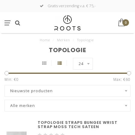
Gratis verzending v.a. € 75,-
0
Home
/
Merken
/
Topologie
TOPOLOGIE
24
Min: €
0
Max: €
60
Nieuwste producten
Alle merken
TOPOLOGIE STRAPS BUNGEE WRIST
STRAP MOSS TECH SATEEN