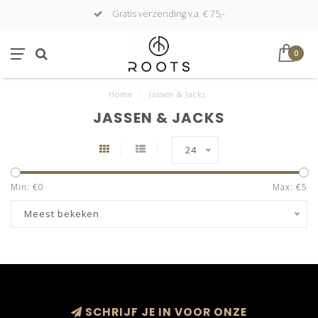
Gratis verzending v.a. € 75,-
0
Home
/
Jassen & Jacks
JASSEN & JACKS
24
Min: €
0
Max: €
5
Meest bekeken
SCHRIJF JE IN VOOR ONZE