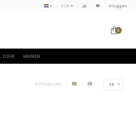
Tot 30 dagen kan jouw bestelling retour
EUR
Inloggen
0
L TOUR
MERKEN
0 Producten
24