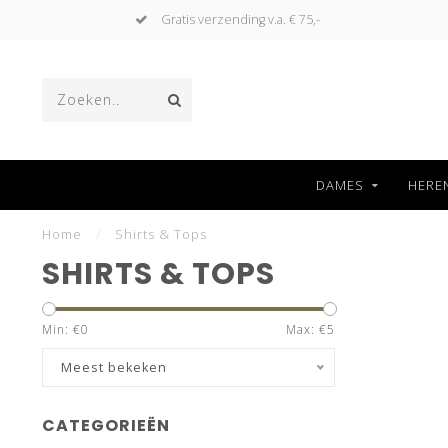
Gratis verzending v.a. € 75,-
DAMES
HERE
Home
/
Shirts & Tops
SHIRTS & TOPS
Min: €
0
Max: €
5
Meest bekeken
CATEGORIEËN