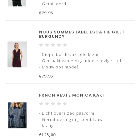
- Getailleerd
- Overhemdkraag
€79,95
- Verstelbaar in de taille
NOUS SOMMES LABEL ESCA TIE GILET
BURGUNDY
- Diepe bordeauxrode kleur
- Gemaakt van een gladde, stevige stof
- Mouwloos model
- Diepe V-hals
€79,95
- Overslagmodel met striksluiting aan de
zijkant
FRNCH VESTE MONICA KAKI
- Licht oversized pasvorm
- Geruit desing in groenblauw
- Kraag
- Drukknoopsluiting
€125,00
- Zakken aan de voorzijde