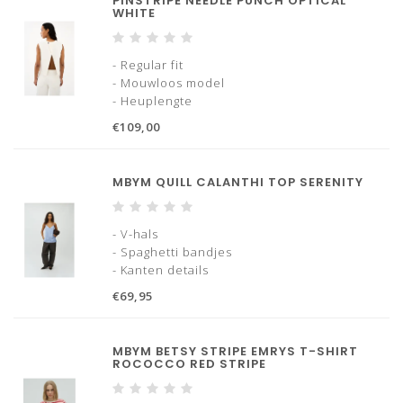
PINSTRIPE NEEDLE PUNCH OPTICAL
WHITE
- Regular fit
- Mouwloos model
- Heuplengte
- Niet rekbaar
€109,00
- Ronde hals
- Knoopsluiting aan de achterkant
- Open gekruiste rugdetails
MBYM QUILL CALANTHI TOP SERENITY
- Subtiele verticale ingeweven strepen
- Strakke, nette afwerking van de zoom
- V-hals
- Spaghetti bandjes
- Kanten details
€69,95
MBYM BETSY STRIPE EMRYS T-SHIRT
ROCOCCO RED STRIPE