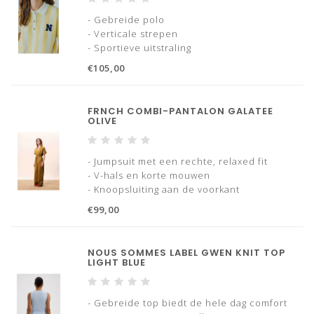
- Gebreide polo
- Verticale strepen
- Sportieve uitstraling
- Klassieke kraag
€105,00
- Knoopsluiting
- Korte mouwen
- Perfect voor een casual everyday look
FRNCH COMBI-PANTALON GALATEE
OLIVE
- Jumpsuit met een rechte, relaxed fit
- V-hals en korte mouwen
- Knoopsluiting aan de voorkant
- Elastische taille met strikceintuur
€99,00
- Omslag bij de broekspijpen
Maatadvies: twijfel je tussen twee maten?
NOUS SOMMES LABEL GWEN KNIT TOP
Kies dan de kleinere maat.
LIGHT BLUE
- Gebreide top biedt de hele dag comfort