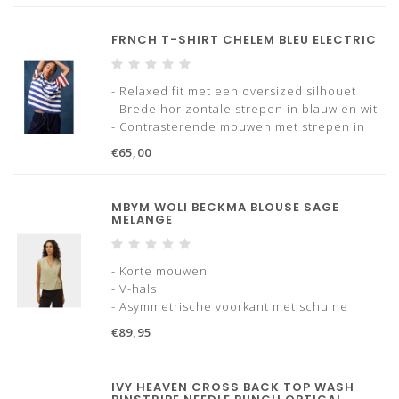
- Subtiel FRNCH-logo
FRNCH T-SHIRT CHELEM BLEU ELECTRIC
- Relaxed fit met een oversized silhouet
- Brede horizontale strepen in blauw en wit
- Contrasterende mouwen met strepen in
bruin, blauw en rood
€65,00
- Ronde hals met geborduurd logo
- Gemaakt van zachte jerseykwaliteit voor
optimaal draagcomfort
MBYM WOLI BECKMA BLOUSE SAGE
MELANGE
- Korte mouwen
- V-hals
- Asymmetrische voorkant met schuine
knoopsluiting
€89,95
- Korte lengte
- Licht gestructureerde kwaliteit
IVY HEAVEN CROSS BACK TOP WASH