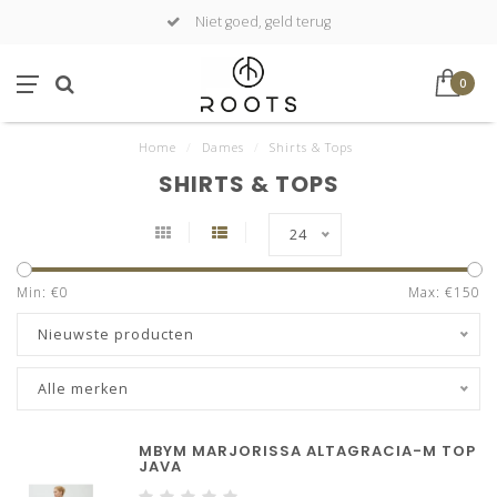
Niet goed, geld terug
0
Home
/
Dames
/
Shirts & Tops
SHIRTS & TOPS
24
Min: €
0
Max: €
150
Nieuwste producten
Alle merken
MBYM MARJORISSA ALTAGRACIA-M TOP
JAVA