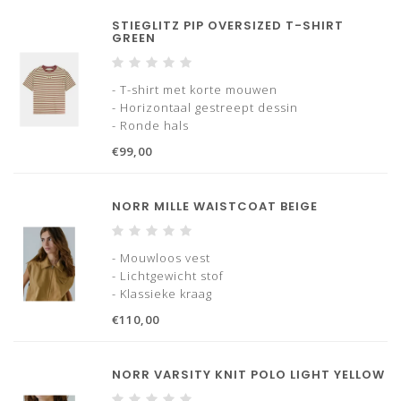
STIEGLITZ PIP OVERSIZED T-SHIRT
GREEN
- T-shirt met korte mouwen
- Horizontaal gestreept dessin
- Ronde hals
- Contrasterende boord bij de hals
€99,00
- Geborduurd logo op de borst
- Relaxte pasvorm
NORR MILLE WAISTCOAT BEIGE
- Mouwloos vest
- Lichtgewicht stof
- Klassieke kraag
- Ritssluiting aan de voorkant
€110,00
- Elastische zoom
- Sportieve en moderne uitstraling
- Perfect om in laagjes te dragen
NORR VARSITY KNIT POLO LIGHT YELLOW