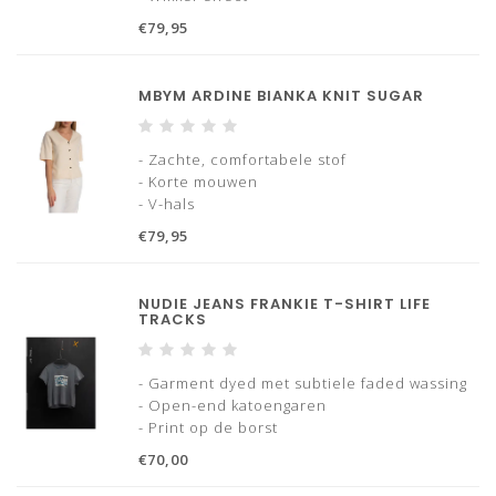
- Mouwloos
€79,95
MBYM ARDINE BIANKA KNIT SUGAR
- Zachte, comfortabele stof
- Korte mouwen
- V-hals
- Zilverkleurige knoopsluiting aan de
€79,95
voorzijde
- Relaxte pasvorm
NUDIE JEANS FRANKIE T-SHIRT LIFE
TRACKS
- Garment dyed met subtiele faded wassing
- Open-end katoengaren
- Print op de borst
- Ronde hals met ribboord
€70,00
- Regular fit