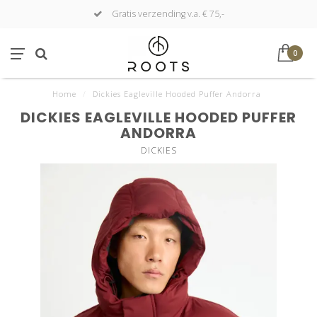
Gratis verzending v.a. € 75,-
0
Home
/
Dickies Eagleville Hooded Puffer Andorra
DICKIES EAGLEVILLE HOODED PUFFER
ANDORRA
DICKIES