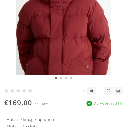
€169,00
Op voorraad (1)
Incl. btw
- Halslijn / kraag: Capuchon
- Sluiting: Ritssluiting