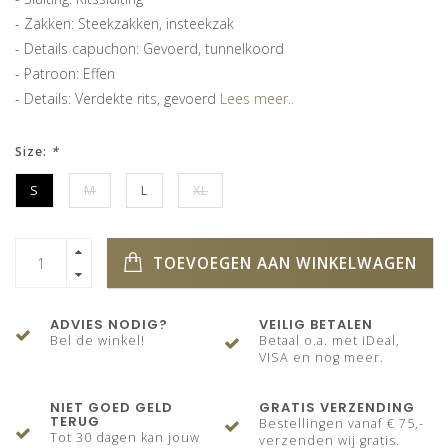
- Zakken: Steekzakken, insteekzak
- Details capuchon: Gevoerd, tunnelkoord
- Patroon: Effen
- Details: Verdekte rits, gevoerd
Lees meer..
Size:
*
S
M
L
XL
TOEVOEGEN AAN WINKELWAGEN
ADVIES NODIG?
VEILIG BETALEN
Bel de winkel!
Betaal o.a. met iDeal,
VISA en nog meer.
NIET GOED GELD
GRATIS VERZENDING
TERUG
Bestellingen vanaf € 75,-
Tot 30 dagen kan jouw
verzenden wij gratis.