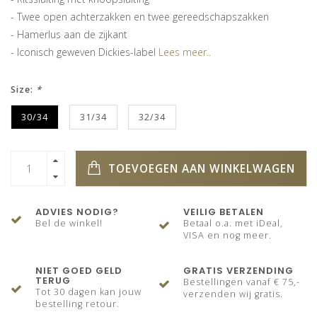
- Twee open achterzakken en twee gereedschapszakken
- Hamerlus aan de zijkant
- Iconisch geweven Dickies-label
Lees meer..
Size:
*
30/34
31/34
32/34
TOEVOEGEN AAN WINKELWAGEN
ADVIES NODIG?
VEILIG BETALEN
Bel de winkel!
Betaal o.a. met iDeal,
VISA en nog meer.
NIET GOED GELD
GRATIS VERZENDING
TERUG
Bestellingen vanaf € 75,-
Tot 30 dagen kan jouw
verzenden wij gratis.
bestelling retour.