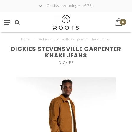
Gratis verzending v.a. € 75,-
0
Home
/
Dickies Stevensville Carpenter Khaki Jeans
DICKIES STEVENSVILLE CARPENTER
KHAKI JEANS
DICKIES