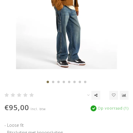
€95,00
Op voorraad (1)
Incl. btw
- Loose fit
- Ritssluiting met knoopsluiting