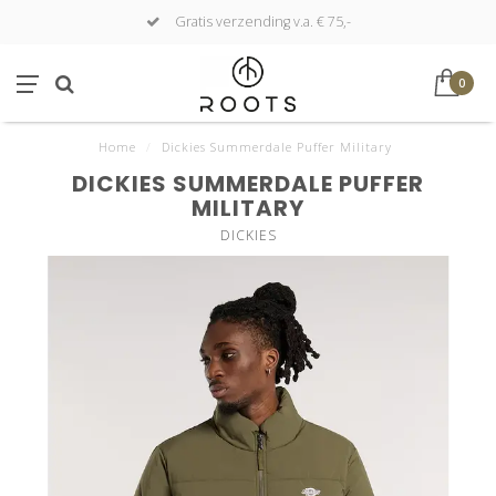
Gratis verzending v.a. € 75,-
0
Home
/
Dickies Summerdale Puffer Military
DICKIES SUMMERDALE PUFFER
MILITARY
DICKIES