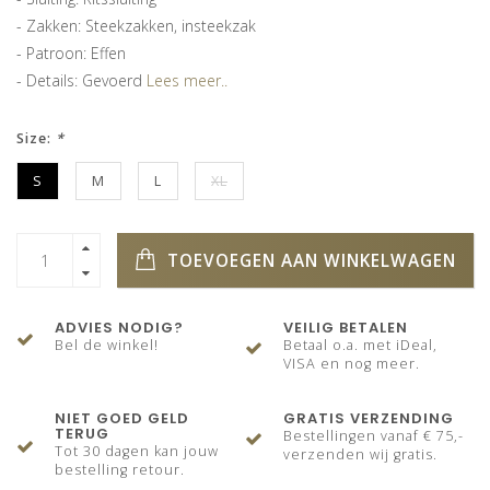
- Zakken: Steekzakken, insteekzak
- Patroon: Effen
- Details: Gevoerd
Lees meer..
Size:
*
S
M
L
XL
TOEVOEGEN AAN WINKELWAGEN
ADVIES NODIG?
VEILIG BETALEN
Bel de winkel!
Betaal o.a. met iDeal,
VISA en nog meer.
NIET GOED GELD
GRATIS VERZENDING
TERUG
Bestellingen vanaf € 75,-
Tot 30 dagen kan jouw
verzenden wij gratis.
bestelling retour.