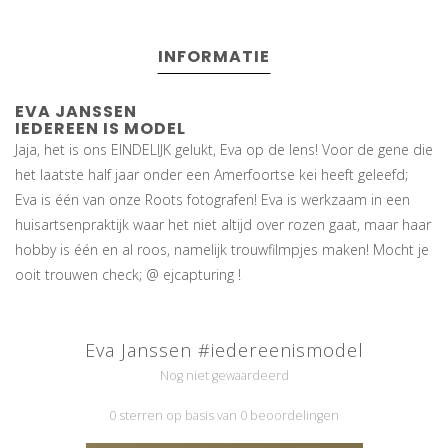
INFORMATIE
EVA JANSSEN
IEDEREEN IS MODEL
Jaja, het is ons EINDELIJK gelukt, Eva op de lens! Voor de gene die
het laatste half jaar onder een Amerfoortse kei heeft geleefd;
Eva is één van onze Roots fotografen! Eva is werkzaam in een
huisartsenpraktijk waar het niet altijd over rozen gaat, maar haar
hobby is één en al roos, namelijk trouwfilmpjes maken! Mocht je
ooit trouwen check; @ ejcapturing !
Eva Janssen #iedereenismodel
Nog niet gewaardeerd
0 sterren op basis van 0 beoordelingen