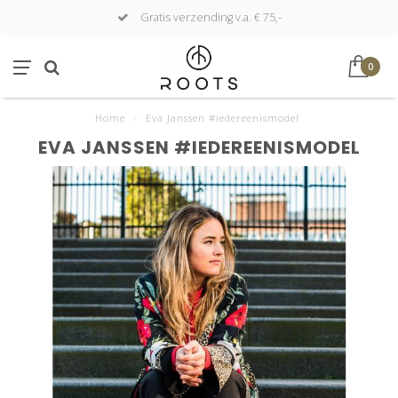
Gratis verzending v.a. € 75,-
0
Home
/
Eva Janssen #iedereenismodel
EVA JANSSEN #IEDEREENISMODEL