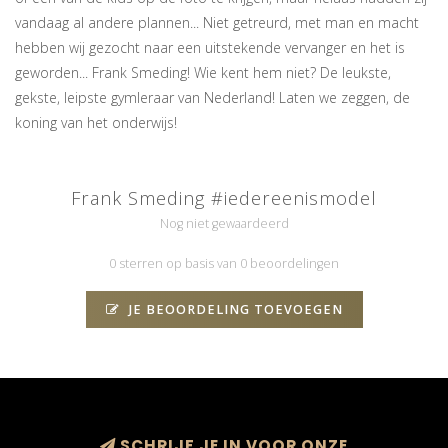
vandaag al andere plannen... Niet getreurd, met man en macht
hebben wij gezocht naar een uitstekende vervanger en het is
geworden... Frank Smeding! Wie kent hem niet? De leukste,
gekste, leipste gymleraar van Nederland! Laten we zeggen, de
koning van het onderwijs!
Frank Smeding #iedereenismodel
Nog niet gewaardeerd
0 sterren op basis van 0 beoordelingen
JE BEOORDELING TOEVOEGEN
SCHRIJF JE IN VOOR ONZE