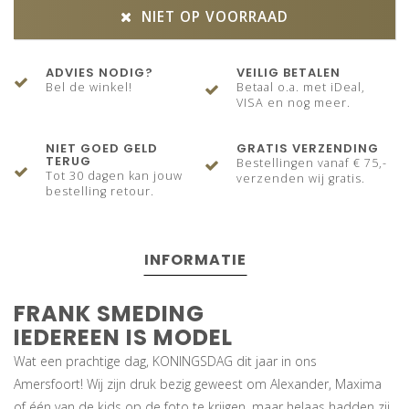
NIET OP VOORRAAD
ADVIES NODIG?
VEILIG BETALEN
Bel de winkel!
Betaal o.a. met iDeal,
VISA en nog meer.
NIET GOED GELD
GRATIS VERZENDING
TERUG
Bestellingen vanaf € 75,-
Tot 30 dagen kan jouw
verzenden wij gratis.
bestelling retour.
INFORMATIE
FRANK SMEDING
IEDEREEN IS MODEL
Wat een prachtige dag, KONINGSDAG dit jaar in ons
Amersfoort! Wij zijn druk bezig geweest om Alexander, Maxima
of één van de kids op de foto te krijgen, maar helaas hadden zij