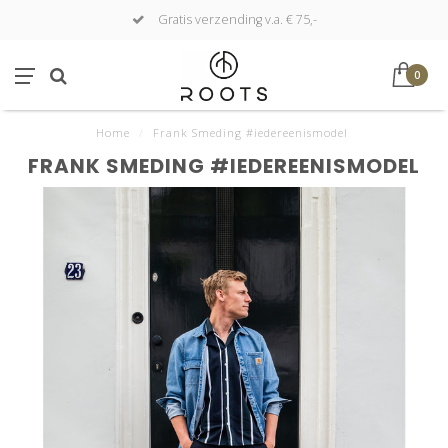
Gratis verzending v.a. € 75,-
0
Home
/
Frank Smeding #iedereenismodel
FRANK SMEDING #IEDEREENISMODEL