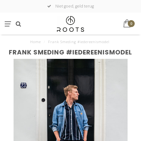
Niet goed, geld terug
0
Home
/
Frank Smeding #iedereenismodel
FRANK SMEDING #IEDEREENISMODEL