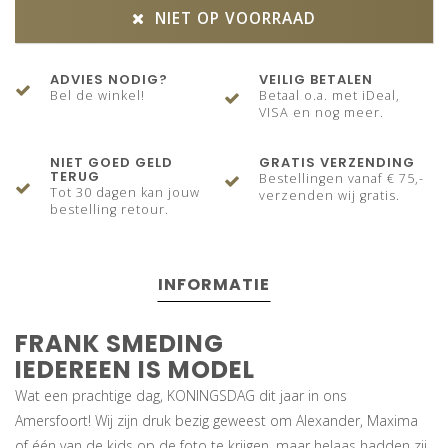
NIET OP VOORRAAD
ADVIES NODIG?
VEILIG BETALEN
Bel de winkel!
Betaal o.a. met iDeal,
VISA en nog meer.
NIET GOED GELD
GRATIS VERZENDING
TERUG
Bestellingen vanaf € 75,-
Tot 30 dagen kan jouw
verzenden wij gratis.
bestelling retour.
INFORMATIE
FRANK SMEDING
IEDEREEN IS MODEL
Wat een prachtige dag, KONINGSDAG dit jaar in ons
Amersfoort! Wij zijn druk bezig geweest om Alexander, Maxima
of één van de kids op de foto te krijgen, maar helaas hadden zij