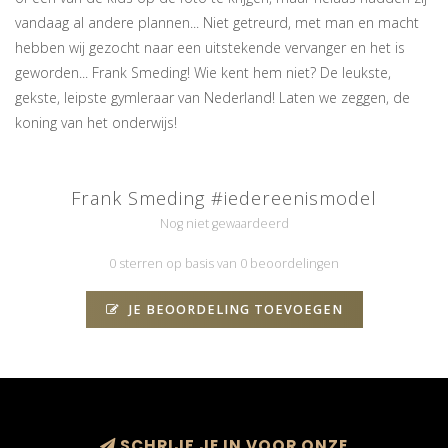
vandaag al andere plannen... Niet getreurd, met man en macht
hebben wij gezocht naar een uitstekende vervanger en het is
geworden... Frank Smeding! Wie kent hem niet? De leukste,
gekste, leipste gymleraar van Nederland! Laten we zeggen, de
koning van het onderwijs!
Frank Smeding #iedereenismodel
Nog niet gewaardeerd
0 sterren op basis van 0 beoordelingen
JE BEOORDELING TOEVOEGEN
SCHRIJF JE IN VOOR ONZE