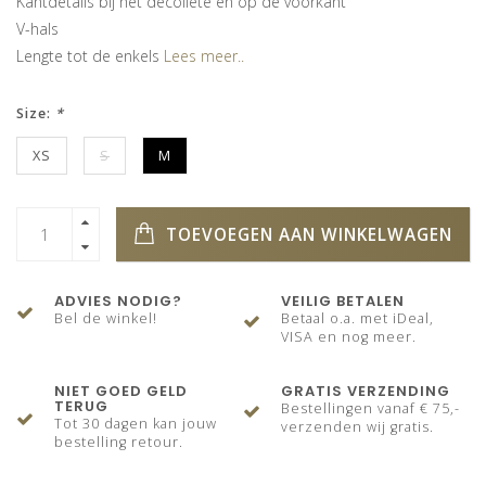
Kantdetails bij het decolleté en op de voorkant
V-hals
Lengte tot de enkels
Lees meer..
Size:
*
XS
S
M
TOEVOEGEN AAN WINKELWAGEN
ADVIES NODIG?
VEILIG BETALEN
Bel de winkel!
Betaal o.a. met iDeal,
VISA en nog meer.
NIET GOED GELD
GRATIS VERZENDING
TERUG
Bestellingen vanaf € 75,-
Tot 30 dagen kan jouw
verzenden wij gratis.
bestelling retour.