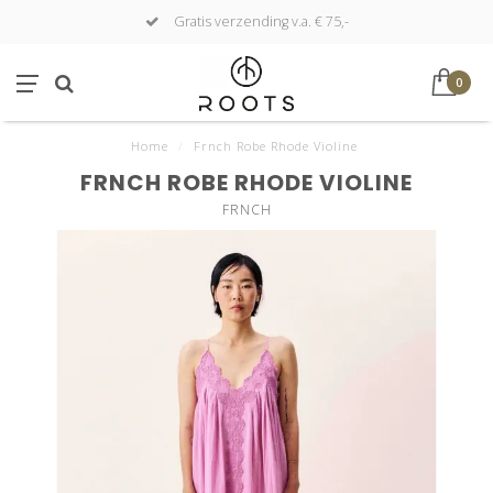
Gratis verzending v.a. € 75,-
0
Home
/
Frnch Robe Rhode Violine
FRNCH ROBE RHODE VIOLINE
FRNCH