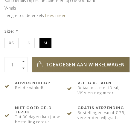
Kantdetails bij het decolleté en op de voorkant
V-hals
Lengte tot de enkels
Lees meer..
Size:
*
XS
S
M
TOEVOEGEN AAN WINKELWAGEN
ADVIES NODIG?
VEILIG BETALEN
Bel de winkel!
Betaal o.a. met iDeal,
VISA en nog meer.
NIET GOED GELD
GRATIS VERZENDING
TERUG
Bestellingen vanaf € 75,-
Tot 30 dagen kan jouw
verzenden wij gratis.
bestelling retour.