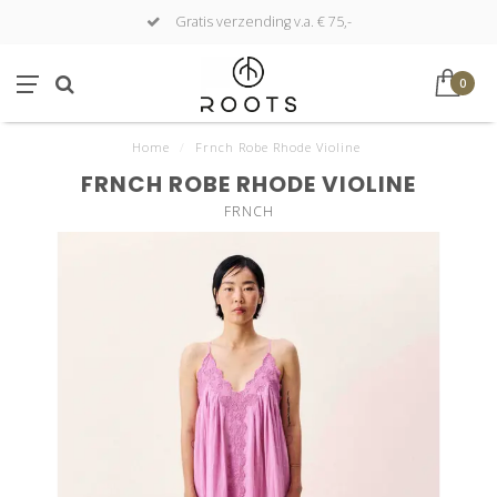
Gratis verzending v.a. € 75,-
0
Home
/
Frnch Robe Rhode Violine
FRNCH ROBE RHODE VIOLINE
FRNCH