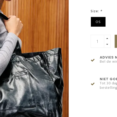
Size:
*
OS
ADVIES 
Bel de wi
NIET GO
Tot 30 da
bestelling