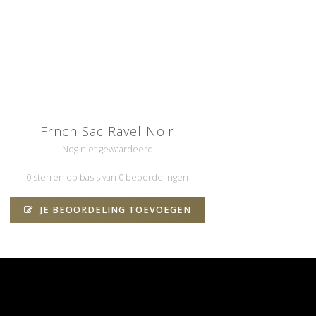
Frnch Sac Ravel Noir
Nog niet gewaardeerd
0 sterren op basis van 0 beoordelingen
JE BEOORDELING TOEVOEGEN