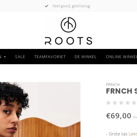
Niet goed, geld terug
N
SALE
TEAMFAVORIET
DE WINKEL
ONLINE WINKE
FRNCH
FRNCH 
€69,00
In
- Grote tas
Lees