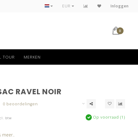
Tot 30 dagen kan jouw bestelling retour
EUR
Inloggen
0
L TOUR
MERKEN
SAC RAVEL NOIR
0 beoordelingen
Op voorraad (1)
cl. btw
 meer..