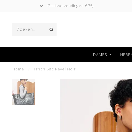
Gratis verzending v.a. € 75,-
DAMES
HERE
Home
/
Frnch Sac Ravel Noir