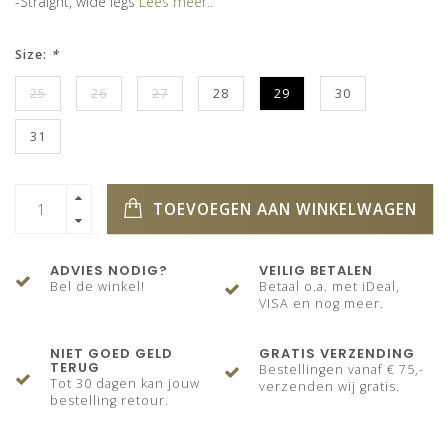
-Straight, wide legs
Lees meer..
Size:
*
25
26
27
28
29
30
31
TOEVOEGEN AAN WINKELWAGEN
ADVIES NODIG?
VEILIG BETALEN
Bel de winkel!
Betaal o.a. met iDeal,
VISA en nog meer.
NIET GOED GELD
GRATIS VERZENDING
TERUG
Bestellingen vanaf € 75,-
Tot 30 dagen kan jouw
verzenden wij gratis.
bestelling retour.