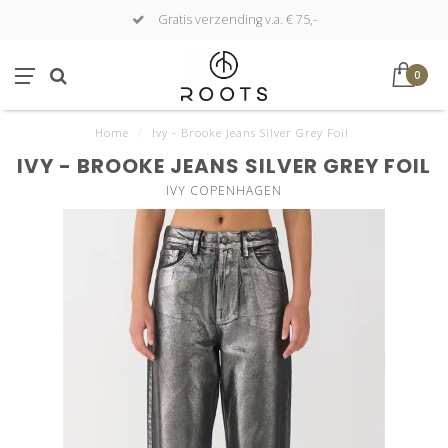
Gratis verzending v.a. € 75,-
0
Home
/
Ivy - Brooke Jeans Silver Grey Foil
IVY - BROOKE JEANS SILVER GREY FOIL
IVY COPENHAGEN