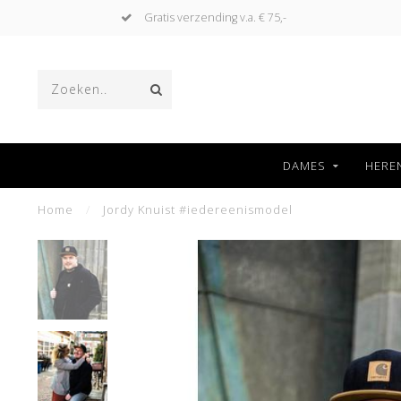
Gratis verzending v.a. € 75,-
DAMES
HERE
Home
/
Jordy Knuist #iedereenismodel