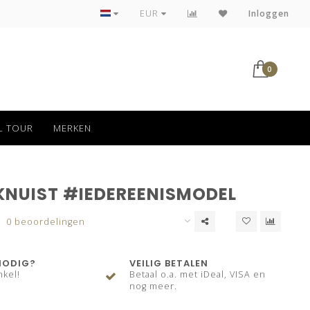
Tot 30 dagen kan jouw bestelling retour
EUR
Inloggen
0
L TOUR
MERKEN
KNUIST #IEDEREENISMODEL
0 beoordelingen
NODIG?
VEILIG BETALEN
nkel!
Betaal o.a. met iDeal, VISA en
nog meer.