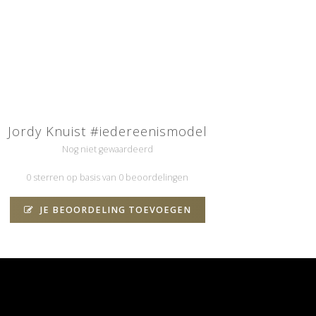
Jordy Knuist #iedereenismodel
Nog niet gewaardeerd
0 sterren op basis van 0 beoordelingen
JE BEOORDELING TOEVOEGEN