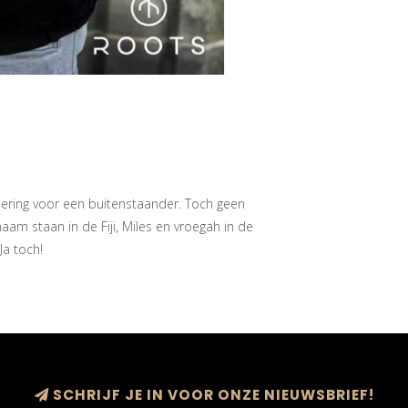
dering voor een buitenstaander. Toch geen
aam staan in de Fiji, Miles en vroegah in de
Ja toch!
SCHRIJF JE IN VOOR ONZE NIEUWSBRIEF!