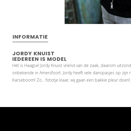
INFORMATIE
JORDY KNUIST
IEDEREEN IS MODEL
Het is Haagse! Jordy Knuist vriend van de zaak, daarom uitzon
onbekende in Amersfoort. Jordy heeft vele danspasjes op zijn n
Karseboom! Zo... fototje klaar, wij gaan een bakkie pleur doen! 