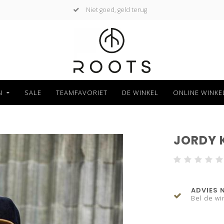
Niet goed, geld terug
N
SALE
TEAMFAVORIET
DE WINKEL
ONLINE WINKE
JORDY 
ADVIES 
Bel de wi