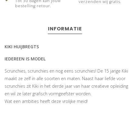
Tot 30 dagen kan jouw
verzenden wij gratis.
bestelling retour.
INFORMATIE
KIKI HUIJBREGTS
IEDEREEN IS MODEL
Scrunchies, scrunchies en nog eens scrunchies! De 15 jarige Kiki
maakt ze zelf in alle soorten en maten. Naast haar liefde voor
scrunchies zit Kiki in het derde jaar van haar creatieve opleiding
en wil ze later grafisch vormgeefster worden.
Wat een ambities heeft deze vrolijke meid!