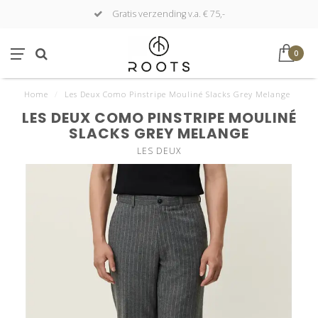
Gratis verzending v.a. € 75,-
0
Home
/
Les Deux Como Pinstripe Mouliné Slacks Grey Melange
LES DEUX COMO PINSTRIPE MOULINÉ
SLACKS GREY MELANGE
LES DEUX