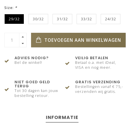
Size:
*
29/32
30/32
31/32
33/32
24/32
TOEVOEGEN AAN WINKELWAGEN
ADVIES NODIG?
VEILIG BETALEN
Bel de winkel!
Betaal o.a. met iDeal,
VISA en nog meer.
NIET GOED GELD
GRATIS VERZENDING
TERUG
Bestellingen vanaf € 75,-
Tot 30 dagen kan jouw
verzenden wij gratis.
bestelling retour.
INFORMATIE