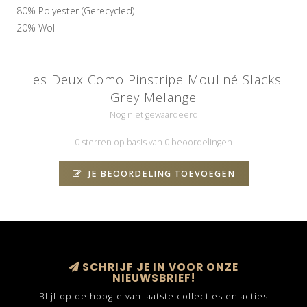
- 80% Polyester (Gerecycled)
- 20% Wol
Les Deux Como Pinstripe Mouliné Slacks
Grey Melange
Nog niet gewaardeerd
0 sterren op basis van 0 beoordelingen
JE BEOORDELING TOEVOEGEN
SCHRIJF JE IN VOOR ONZE
NIEUWSBRIEF!
Blijf op de hoogte van laatste collecties en acties