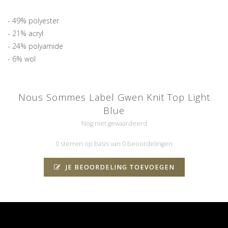
- 49% polyester
- 21% acryl
- 24% polyamide
- 6% wol
Nous Sommes Label Gwen Knit Top Light
Blue
Nog niet gewaardeerd
0 sterren op basis van 0 beoordelingen
JE BEOORDELING TOEVOEGEN