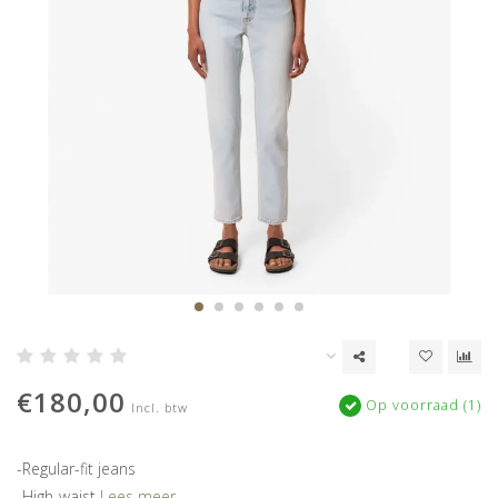
€180,00
Op voorraad (1)
Incl. btw
-Regular-fit jeans
-High-waist
Lees meer..