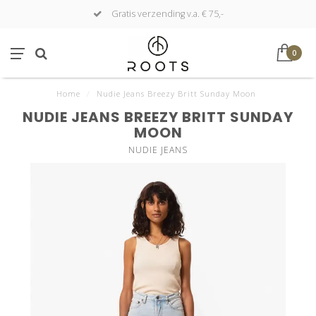
Gratis verzending v.a. € 75,-
0
Home
/
Nudie Jeans Breezy Britt Sunday Moon
NUDIE JEANS BREEZY BRITT SUNDAY
MOON
NUDIE JEANS