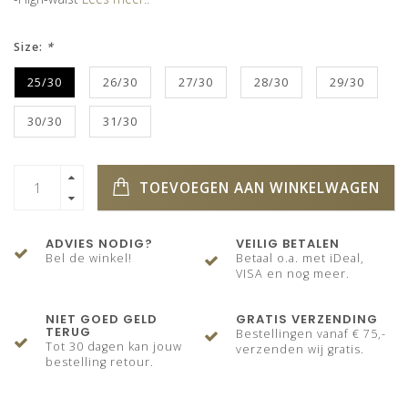
Size:
*
25/30
26/30
27/30
28/30
29/30
30/30
31/30
TOEVOEGEN AAN WINKELWAGEN
ADVIES NODIG?
VEILIG BETALEN
Bel de winkel!
Betaal o.a. met iDeal,
VISA en nog meer.
NIET GOED GELD
GRATIS VERZENDING
TERUG
Bestellingen vanaf € 75,-
Tot 30 dagen kan jouw
verzenden wij gratis.
bestelling retour.