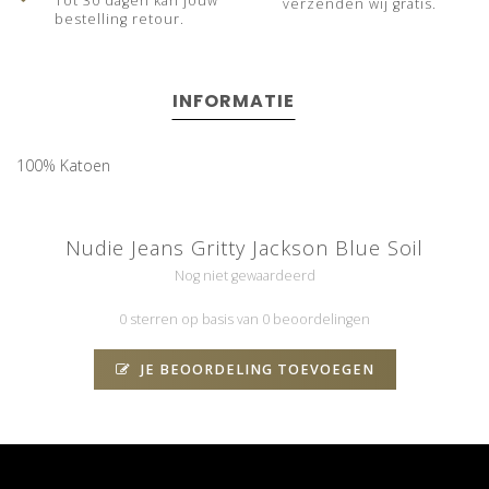
Tot 30 dagen kan jouw
verzenden wij gratis.
bestelling retour.
INFORMATIE
100% Katoen
Nudie Jeans Gritty Jackson Blue Soil
Nog niet gewaardeerd
0 sterren op basis van 0 beoordelingen
JE BEOORDELING TOEVOEGEN