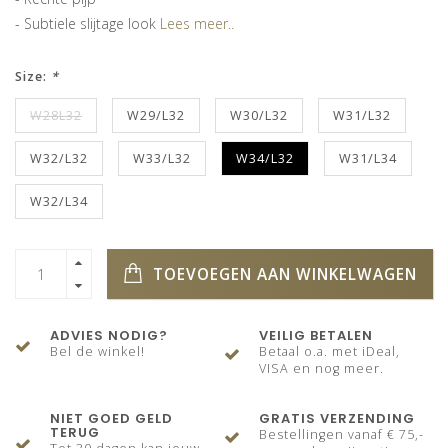
- Subtiele slijtage look
Lees meer..
Size:
*
W28L32
W29/L32
W30/L32
W31/L32
W32/L32
W33/L32
W34/L32
W31/L34
W32/L34
TOEVOEGEN AAN WINKELWAGEN
ADVIES NODIG?
VEILIG BETALEN
Bel de winkel!
Betaal o.a. met iDeal,
VISA en nog meer.
NIET GOED GELD
GRATIS VERZENDING
TERUG
Bestellingen vanaf € 75,-