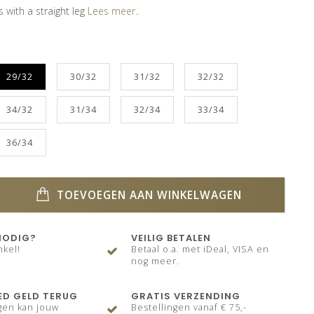
s with a straight leg
Lees meer..
29/32
30/32
31/32
32/32
34/32
31/34
32/34
33/34
36/34
TOEVOEGEN AAN WINKELWAGEN
NODIG?
VEILIG BETALEN
nkel!
Betaal o.a. met iDeal, VISA en
nog meer.
ED GELD TERUG
GRATIS VERZENDING
gen kan jouw
Bestellingen vanaf € 75,-