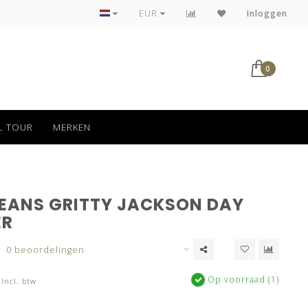
Tot 30 dagen kan jouw bestelling retour
EUR
Inloggen
0
L TOUR
MERKEN
JEANS GRITTY JACKSON DAY
ER
0 beoordelingen
Op voorraad (1)
Incl. btw