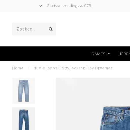
Gratis verzending v.a. € 75,-
DAMES
HERE
Home
/
Nudie Jeans Gritty Jackson Day Dreamer