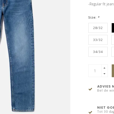
-Regular fit jean
Size:
*
28/32
33/32
34/34
ADVIES 
Bel de wi
NIET GO
Tot 30 da