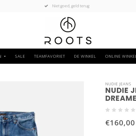
Niet goed, geld terug
N
SALE
TEAMFAVORIET
DE WINKEL
ONLINE WINKE
NUDIE JEANS
NUDIE 
DREAM
€160,00