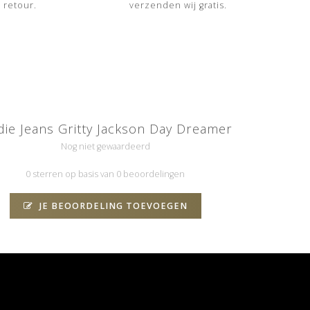
 retour.
verzenden wij gratis.
ie Jeans Gritty Jackson Day Dreamer
Nog niet gewaardeerd
0 sterren op basis van 0 beoordelingen
JE BEOORDELING TOEVOEGEN