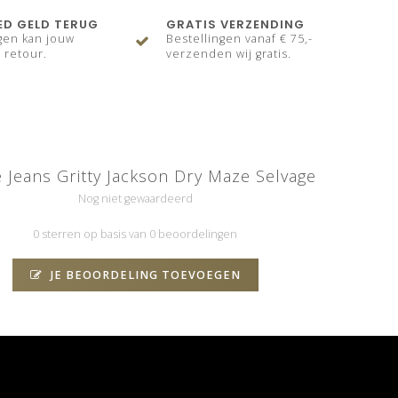
ED GELD TERUG
GRATIS VERZENDING
gen kan jouw
Bestellingen vanaf € 75,-
 retour.
verzenden wij gratis.
 Jeans Gritty Jackson Dry Maze Selvage
Nog niet gewaardeerd
0 sterren op basis van 0 beoordelingen
JE BEOORDELING TOEVOEGEN