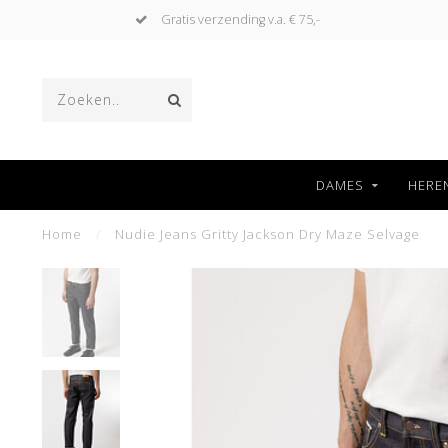
Gratis verzending v.a. € 75,-
DAMES
HERE
Home
/
Nudie Jeans Gritty Jackson Dry Maze Selvage