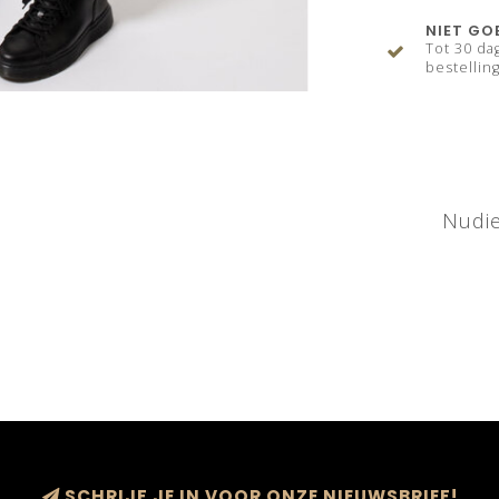
NIET GO
Tot 30 da
bestelling
Nudie
SCHRIJF JE IN VOOR ONZE NIEUWSBRIEF!