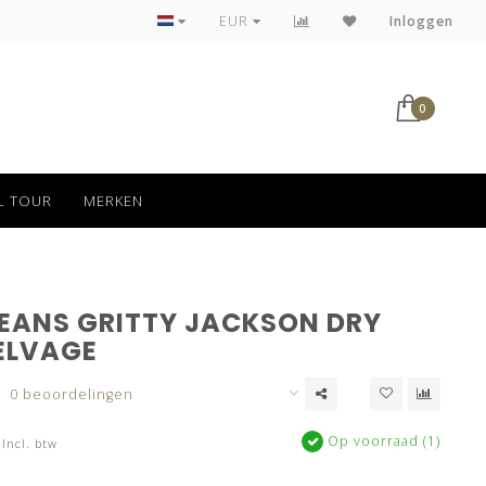
Tot 30 dagen kan jouw bestelling retour
EUR
Inloggen
0
L TOUR
MERKEN
JEANS GRITTY JACKSON DRY
ELVAGE
0 beoordelingen
Op voorraad (1)
Incl. btw