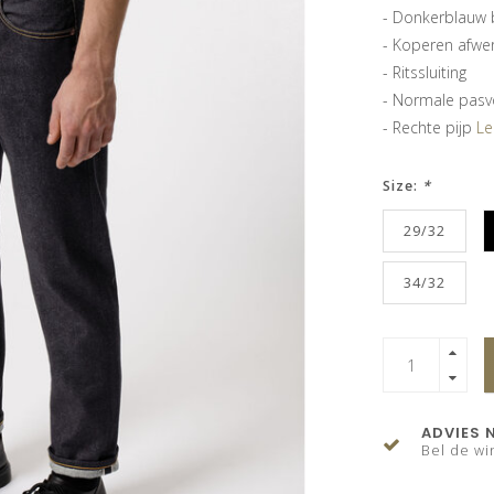
- Donkerblauw 
- Koperen afwer
- Ritssluiting
- Normale pas
- Rechte pijp
Le
Size:
*
29/32
34/32
ADVIES 
Bel de wi