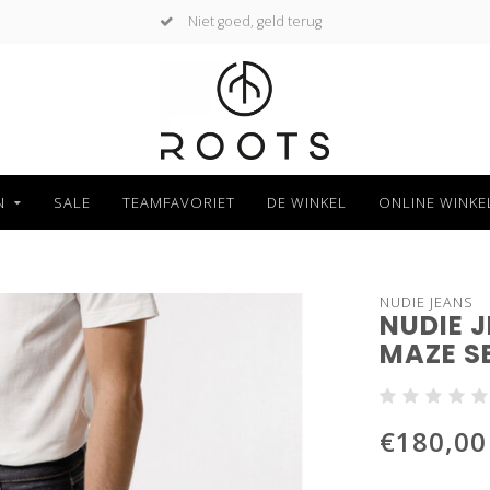
Niet goed, geld terug
N
SALE
TEAMFAVORIET
DE WINKEL
ONLINE WINKE
NUDIE JEANS
NUDIE 
MAZE S
€180,00