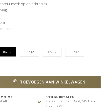
borduurwerk op de achterzak
king
vorm
es meer..
30/32
31/32
32/32
33/32
TOEVOEGEN AAN WINKELWAGEN
NODIG?
VEILIG BETALEN
nkel!
Betaal o.a. met iDeal, VISA en
nog meer.