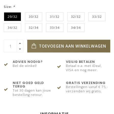
Size:
*
29/32
30/32
31/32
32/32
33/32
34/32
32/34
33/34
34/34
TOEVOEGEN AAN WINKELWAGEN
ADVIES NODIG?
VEILIG BETALEN
Bel de winkel!
Betaal o.a. met iDeal,
VISA en nog meer.
NIET GOED GELD
GRATIS VERZENDING
TERUG
Bestellingen vanaf € 75,-
Tot 30 dagen kan jouw
verzenden wij gratis.
bestelling retour.
INFORMATIE