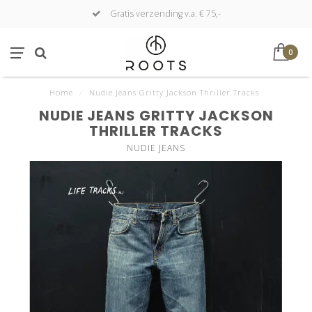
Gratis verzending v.a. € 75,-
0
Home
/
Nudie Jeans Gritty Jackson Thriller Tracks
NUDIE JEANS GRITTY JACKSON
THRILLER TRACKS
NUDIE JEANS