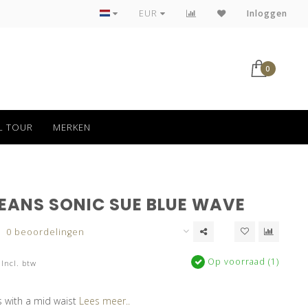
Tot 30 dagen kan jouw bestelling retour
EUR
Inloggen
0
L TOUR
MERKEN
JEANS SONIC SUE BLUE WAVE
0 beoordelingen
Op voorraad (1)
Incl. btw
ns with a mid waist
Lees meer..