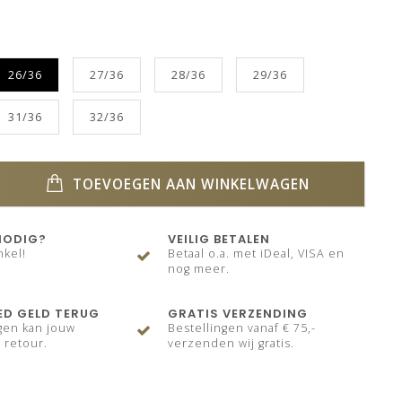
26/36
27/36
28/36
29/36
31/36
32/36
TOEVOEGEN AAN WINKELWAGEN
NODIG?
VEILIG BETALEN
nkel!
Betaal o.a. met iDeal, VISA en
nog meer.
ED GELD TERUG
GRATIS VERZENDING
gen kan jouw
Bestellingen vanaf € 75,-
 retour.
verzenden wij gratis.