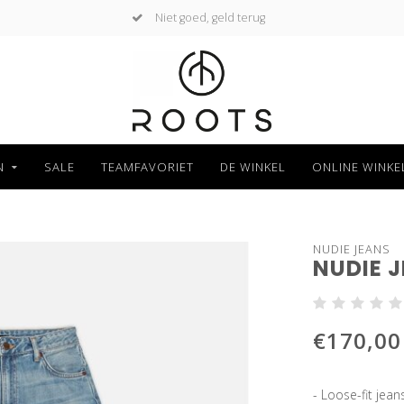
Niet goed, geld terug
N
SALE
TEAMFAVORIET
DE WINKEL
ONLINE WINKE
NUDIE JEANS
NUDIE 
€170,00
- Loose-fit jea