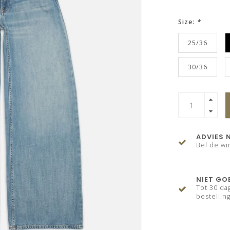
Size:
*
25/36
30/36
ADVIES 
Bel de wi
NIET GO
Tot 30 da
bestelling