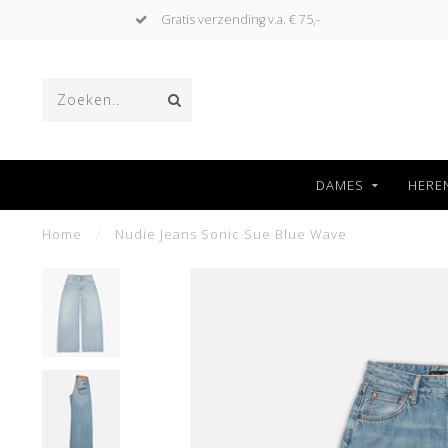
Gratis verzending v.a. € 75,-
DAMES
HERE
Home
/
Nudie Jeans Sonic Sue Blue Wave