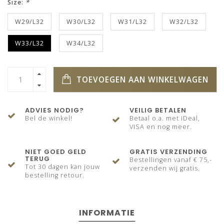
Size:
*
W29/L32
W30/L32
W31/L32
W32/L32
W33/L32
W34/L32
TOEVOEGEN AAN WINKELWAGEN
ADVIES NODIG?
VEILIG BETALEN
Bel de winkel!
Betaal o.a. met iDeal,
VISA en nog meer.
NIET GOED GELD
GRATIS VERZENDING
TERUG
Bestellingen vanaf € 75,-
Tot 30 dagen kan jouw
verzenden wij gratis.
bestelling retour.
INFORMATIE