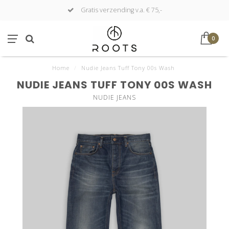
Gratis verzending v.a. € 75,-
0
Home
/
Nudie Jeans Tuff Tony 00s Wash
NUDIE JEANS TUFF TONY 00S WASH
NUDIE JEANS