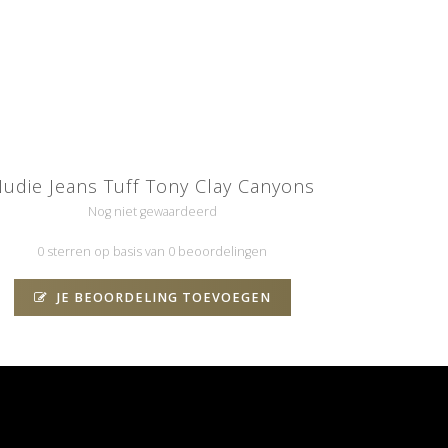
udie Jeans Tuff Tony Clay Canyons
Nog niet gewaardeerd
0 sterren op basis van 0 beoordelingen
JE BEOORDELING TOEVOEGEN