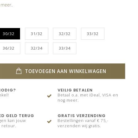
 meer..
30/32
31/32
32/32
33/32
36/32
32/34
33/34
TOEVOEGEN AAN WINKELWAGEN
NODIG?
VEILIG BETALEN
nkel!
Betaal o.a. met iDeal, VISA en
nog meer.
ED GELD TERUG
GRATIS VERZENDING
gen kan jouw
Bestellingen vanaf € 75,-
 retour.
verzenden wij gratis.