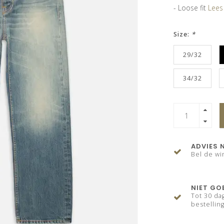
- Loose fit
Lees
Size:
*
29/32
34/32
ADVIES 
Bel de wi
NIET GO
Tot 30 da
bestelling