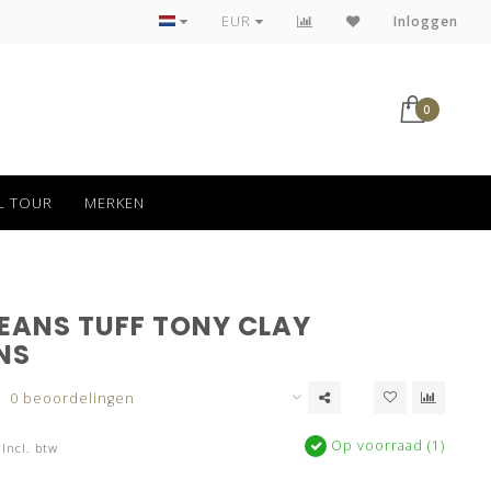
Tot 30 dagen kan jouw bestelling retour
EUR
Inloggen
0
L TOUR
MERKEN
JEANS TUFF TONY CLAY
NS
0 beoordelingen
Op voorraad (1)
Incl. btw