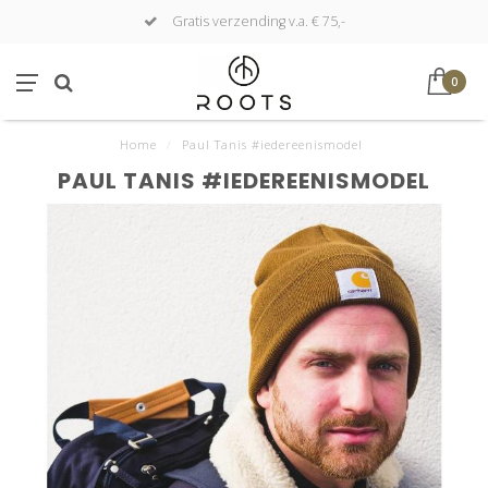
Gratis verzending v.a. € 75,-
0
Home
/
Paul Tanis #iedereenismodel
PAUL TANIS #IEDEREENISMODEL