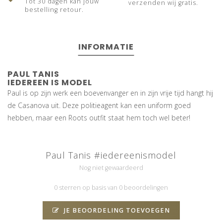
Tot 30 dagen kan jouw
verzenden wij gratis.
bestelling retour.
INFORMATIE
PAUL TANIS
IEDEREEN IS MODEL
Paul is op zijn werk een boevenvanger en in zijn vrije tijd hangt hij
de Casanova uit. Deze politieagent kan een uniform goed
hebben, maar een Roots outfit staat hem toch wel beter!
Paul Tanis #iedereenismodel
Nog niet gewaardeerd
0 sterren op basis van 0 beoordelingen
JE BEOORDELING TOEVOEGEN