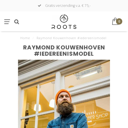
Gratis verzending v.a. € 75,-
0
Home
/
Raymond Kouwenhoven #iedereenismodel
RAYMOND KOUWENHOVEN
#IEDEREENISMODEL