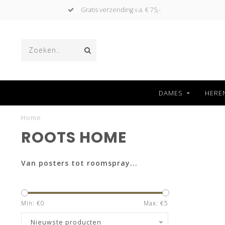
Gratis verzending v.a. € 75,-
DAMES
HERE
Home
ROOTS HOME
Van posters tot roomspray...
Min: €
0
Max: €
5
Nieuwste producten