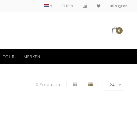
Tot 30 dagen kan jouw bestelling retour
EUR
Inloggen
0
L TOUR
MERKEN
0 Producten
24