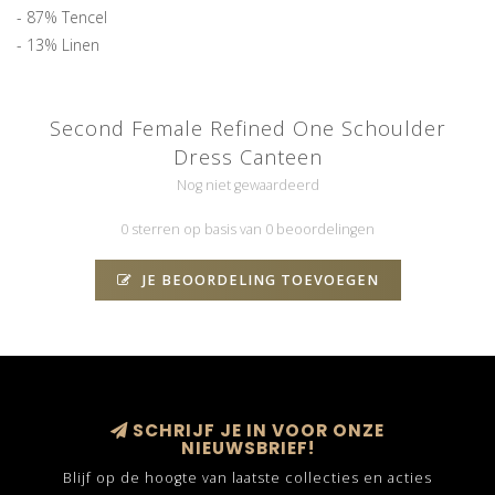
- 87% Tencel
- 13% Linen
Second Female Refined One Schoulder
Dress Canteen
Nog niet gewaardeerd
0 sterren op basis van 0 beoordelingen
JE BEOORDELING TOEVOEGEN
SCHRIJF JE IN VOOR ONZE
NIEUWSBRIEF!
Blijf op de hoogte van laatste collecties en acties