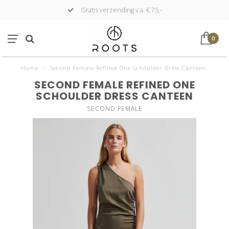
Gratis verzending v.a. € 75,-
0
Home
/
Second Female Refined One Schoulder Dress Canteen
SECOND FEMALE REFINED ONE
SCHOULDER DRESS CANTEEN
SECOND FEMALE