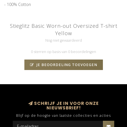
- 100% Cotton
Stieglitz Basic Worn-out Oversized T-shirt
Yellow
Nog niet gewaardeerd
0 sterren op basis van 0 beoordelingen
JE BEOORDELING TOEVOEGEN
SCHRIJF JE IN VOOR ONZE
NIEUWSBRIEF!
Blijf op de hoogte van laatste collecties en acties