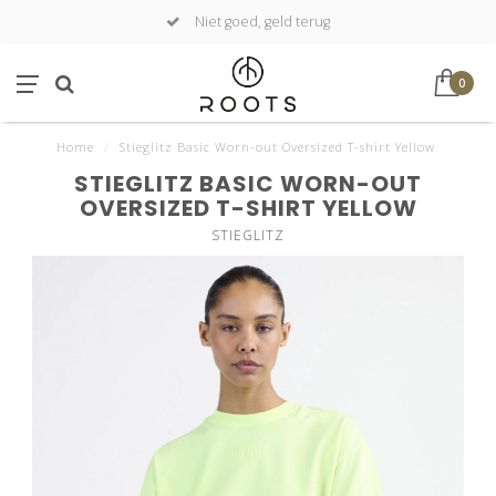
Niet goed, geld terug
0
Home
/
Stieglitz Basic Worn-out Oversized T-shirt Yellow
STIEGLITZ BASIC WORN-OUT
OVERSIZED T-SHIRT YELLOW
STIEGLITZ