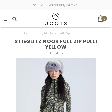
Gratis verzending v.a. € 75,-
0
Home
/
Stieglitz Noor Full Zip Pulli Yellow
STIEGLITZ NOOR FULL ZIP PULLI
YELLOW
STIEGLITZ