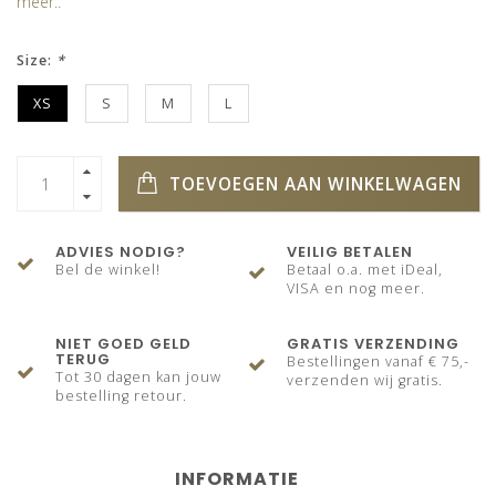
meer..
Size:
*
XS
S
M
L
TOEVOEGEN AAN WINKELWAGEN
ADVIES NODIG?
VEILIG BETALEN
Bel de winkel!
Betaal o.a. met iDeal,
VISA en nog meer.
NIET GOED GELD
GRATIS VERZENDING
TERUG
Bestellingen vanaf € 75,-
Tot 30 dagen kan jouw
verzenden wij gratis.
bestelling retour.
INFORMATIE