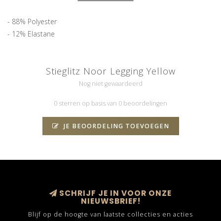
- 88% Polyester
- 12% Elastane
Stieglitz Noor Legging Yellow
Nog niet gewaardeerd
0 sterren op basis van 0 beoordelingen
JE BEOORDELING TOEVOEGEN
SCHRIJF JE IN VOOR ONZE
NIEUWSBRIEF!
Blijf op de hoogte van laatste collecties en acties