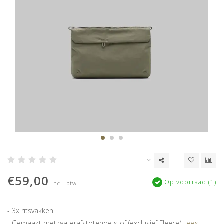
€59,00
Op voorraad (1)
Incl. btw
- 3x ritsvakken
- Gemaakt met waterafstotende stof (exclusief Fleece)
Lees