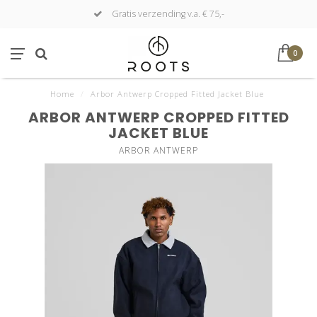
Gratis verzending v.a. € 75,-
0
Home
/
Arbor Antwerp Cropped Fitted Jacket Blue
ARBOR ANTWERP CROPPED FITTED
JACKET BLUE
ARBOR ANTWERP