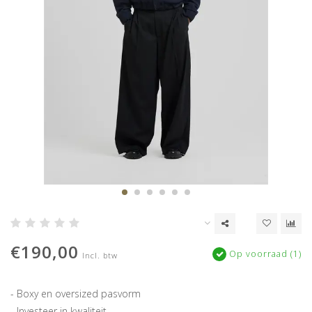
€190,00
Op voorraad (1)
Incl. btw
- Boxy en oversized pasvorm
- Investeer in kwaliteit