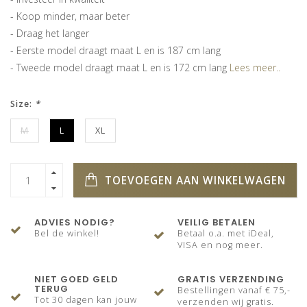
- Koop minder, maar beter
- Draag het langer
- Eerste model draagt maat L en is 187 cm lang
- Tweede model draagt maat L en is 172 cm lang
Lees meer..
Size:
*
M
L
XL
TOEVOEGEN AAN WINKELWAGEN
ADVIES NODIG?
VEILIG BETALEN
Bel de winkel!
Betaal o.a. met iDeal,
VISA en nog meer.
NIET GOED GELD
GRATIS VERZENDING
TERUG
Bestellingen vanaf € 75,-
Tot 30 dagen kan jouw
verzenden wij gratis.