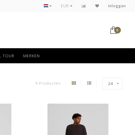
Tot 30 dagen kan jouw bestelling retour
EUR
Inloggen
0
L TOUR
MERKEN
9 Producten
24