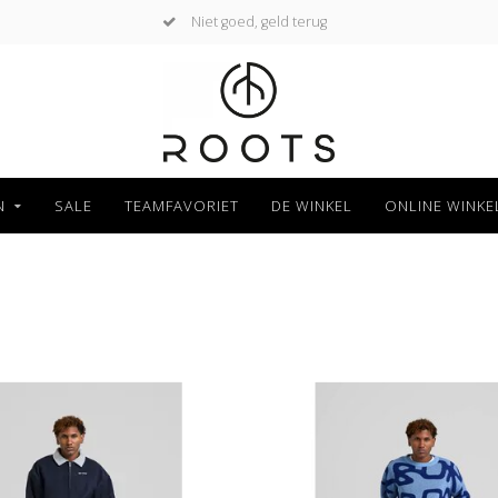
Niet goed, geld terug
N
SALE
TEAMFAVORIET
DE WINKEL
ONLINE WINKE