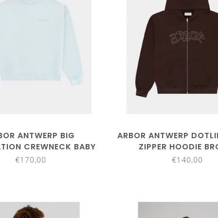
BOR ANTWERP BIG
ARBOR ANTWERP DOTLI
ATION CREWNECK BABY
ZIPPER HOODIE B
BLUE
€170,00
€140,00