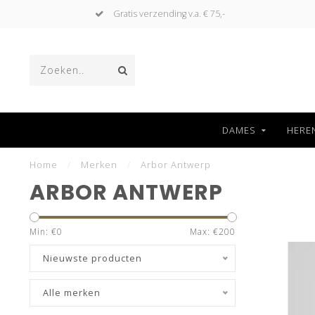
Gratis verzending v.a. € 75,-
DAMES
HERE
Home
/
Merken
/
Arbor Antwerp
ARBOR ANTWERP
Min: €
0
Max: €
200
Nieuwste producten
Alle merken