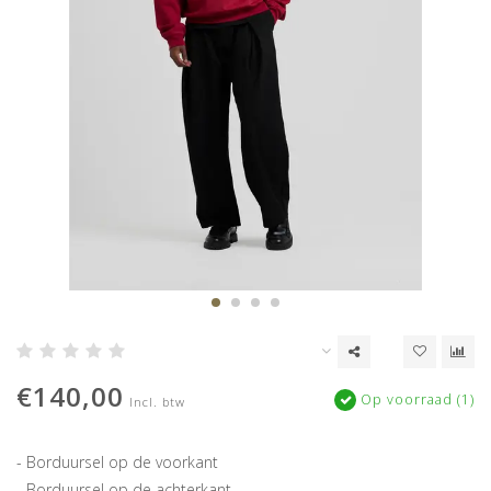
€140,00
Op voorraad (1)
Incl. btw
- Borduursel op de voorkant
- Borduursel op de achterkant