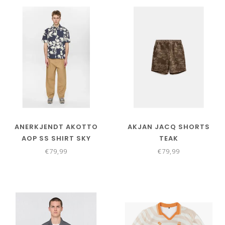
ANERKJENDT AKOTTO
AKJAN JACQ SHORTS
AOP SS SHIRT SKY
TEAK
CAPTAIN
€79,99
€79,99