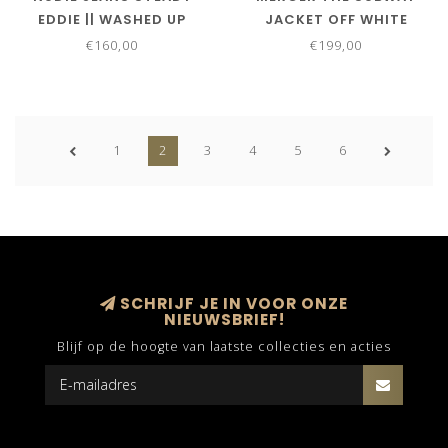
EDDIE || WASHED UP
JACKET OFF WHITE
€160,00
€199,00
1
2
3
4
5
6
SCHRIJF JE IN VOOR ONZE
NIEUWSBRIEF!
Blijf op de hoogte van laatste collecties en acties