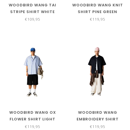
WOODBIRD WANG TAI
WOODBIRD WANG KNIT
STRIPE SHIRT WHITE
SHIRT PINE GREEN
STRIPE
€109,95
€119,95
WOODBIRD WANG OX
WOODBIRD WANG
FLOWER SHIRT LIGHT
EMBROIDERY SHIRT
BLUE
BLACK
€119,95
€119,95