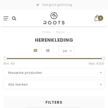
Niet goed, geld terug
0
Home
/
Heren
HERENKLEDING
24
Min: €
0
Max: €
300
Nieuwste producten
Alle merken
FILTERS