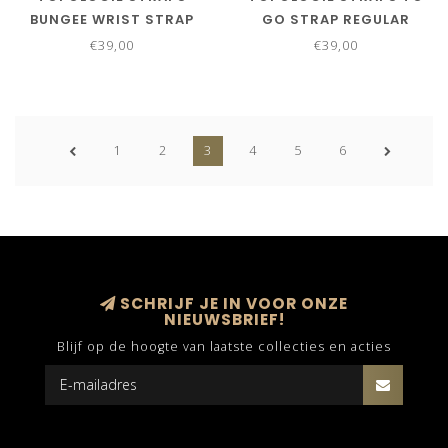
BUNGEE WRIST STRAP
GO STRAP REGULAR
MOSS TECH SATEEN
FRENCH VANILLA
€39,00
€39,00
1
2
3
4
5
6
SCHRIJF JE IN VOOR ONZE
NIEUWSBRIEF!
Blijf op de hoogte van laatste collecties en acties