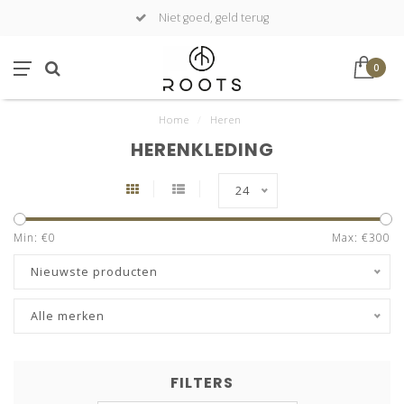
Niet goed, geld terug
0
Home
/
Heren
HERENKLEDING
24
Min: €
0
Max: €
300
Nieuwste producten
Alle merken
FILTERS