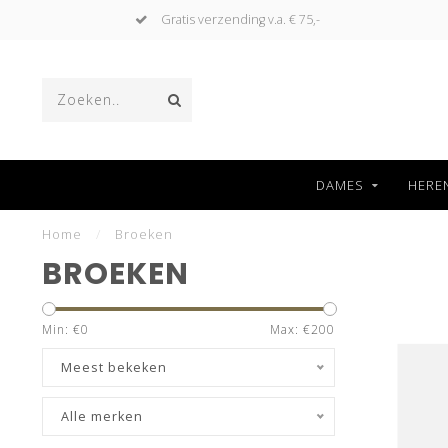
Gratis verzending v.a. € 75,-
DAMES
HERE
Home
/
Broeken
BROEKEN
Min: €
0
Max: €
200
Meest bekeken
Alle merken