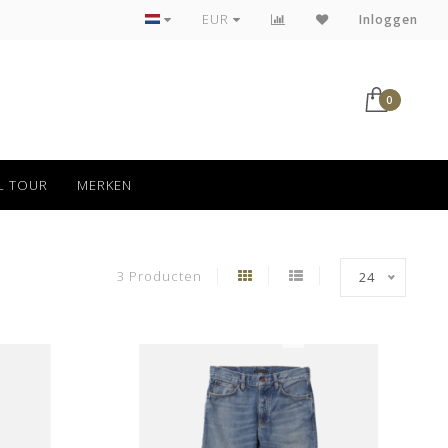
Tot 30 dagen kan jouw bestelling retour
EUR
Inloggen
0
L TOUR
MERKEN
3 Producten
24